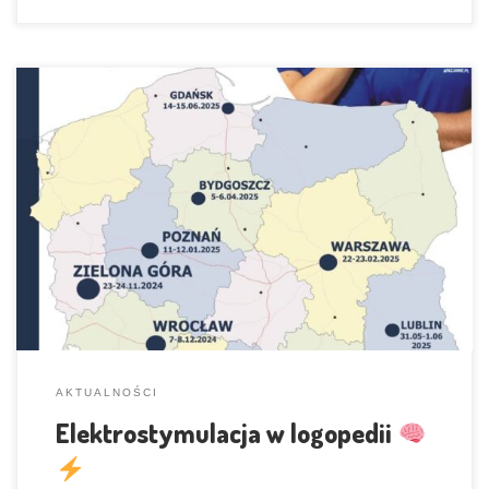
Nowy Rok
i ruszamy z Mateuszem w nową trasę szkoleniową
Zobacz, jakie miasta odwiedzimy i podłącz się
AKTUALNOŚCI
Elektrostymulacja w logopedii