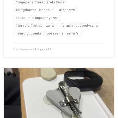
#logopeda #terapiareki #udar
#Magdalena Urbańska
#rzeszow
#szkolenia logopedyczne
#terapia #rehabilitacja
#terapia logopedyczna
neurologopeda
porażenie nerwu VII
7 listopada 2025
Opublikowano
Po udarze mózgu pacjenci mają niedowłady ciała
, w tym ręki i
dłoni. Głębokie zaburzenie uniemożliwiają wykonywanie codziennych
czynności
obejrzyj, jakie narzędzia ułatwiają naszym pacjentom
funkcjonowanie
zobacz, jak można trenować rękę
https://www.facebook.com/share/r/1WpHj3wn7G/?mibextid=wwXIfr