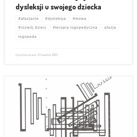
dysleksji u swojego dziecka
#afazjanie
#dysleksja
#mowa
#rozwój dzieci
#terapia logopedyczna
afazja
logopeda
8 kwietnia 2023
Opublikowano
Afazją nazywamy zaburzenia mowy i języka powstałe w wyniku
uszkodzenia mózgu. Na języku osadza się ludzka tożsamość. Jego utrata
zaburza funkcjonowanie pacjenta i jego rodziny. www.AFAZJANIE.pl