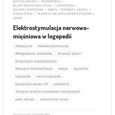
AKTUALNOŚCI
DYZARTRIA
ELEKTROSTYMULACJA
LOGOPEDA
NEUROLOGOPEDA
NMES
ROZWÓJ DZIECI
SZKOLENIA
TERAPIA NEUROLOGOPEDYCZNA
UDAR
Elektrostymulacja nerwowo-
mięśniowa w logopedii
#afazjanie
#elektrostymulacja
#Magdalena Urbańska
#rozwój dzieci
#szkolenia logopedyczne
#terapia #rehabilitacja
afazja
dyzartria
logopeda
neurologopeda
porażenie nerwu VII
szkolenia
Terapia nerwów czaszkowo-mózgowych
udar mózgu
zaburzenia mowy
13 kwietnia 2024
Opublikowano