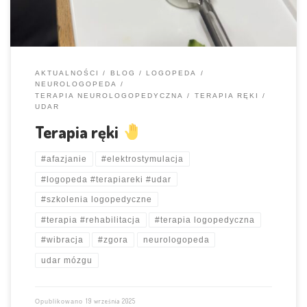
AKTUALNOŚCI
BLOG
LOGOPEDA
NEUROLOGOPEDA
TERAPIA NEUROLOGOPEDYCZNA
TERAPIA RĘKI
UDAR
Terapia ręki
#afazjanie
#elektrostymulacja
#logopeda #terapiareki #udar
#szkolenia logopedyczne
#terapia #rehabilitacja
#terapia logopedyczna
#wibracja
#zgora
neurologopeda
udar mózgu
19 września 2025
Opublikowano