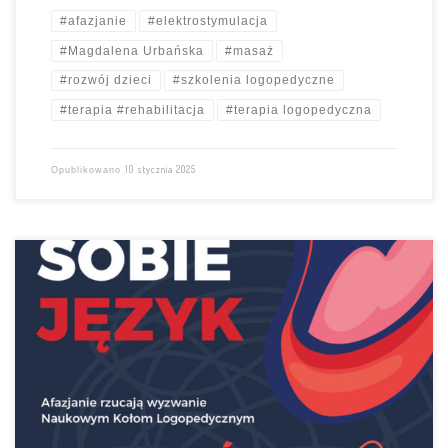
#afazjanie
#elektrostymulacja
#Magdalena Urbańska
#masaż
#rozwój dzieci
#szkolenia logopedyczne
#terapia #rehabilitacja
#terapia logopedyczna
10 stycznia 2025
Opublikowano
AFAZJANIE rzucają wyzwanie Naukowym Kołom Logopedycznym w
Polsce na ŁAMAŃCA JĘZYKOWEGO Zapraszamy do zabawy Naukowe
Koło Logopedyczne „Mowa bez wad” – Uniwersytet Zielonogórski
otrzymało pierwszą nominację Czekamy na ich odpowiedź Logopedki
do boju PATRONAT: Polski Związek Logopedów Zarząd Główny Śledź
wydarzenie na: https://www.facebook.com/afazjanie Zadania
Naukowych Kół Logopedycznych: oznaczcie nas – […]