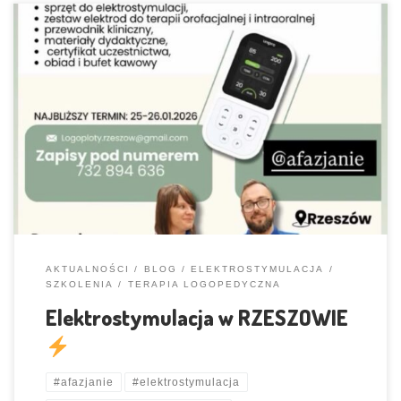
Na zaproszenie grupy logopedów i terapeutów z RZESZOWA mamy
przyjemność szkolić tam gościnnie 25-26.01.2026
Zapraszamy
chętnych z okolic
AKTUALNOŚCI
BLOG
ELEKTROSTYMULACJA
SZKOLENIA
TERAPIA LOGOPEDYCZNA
Elektrostymulacja w RZESZOWIE
#afazjanie
#elektrostymulacja