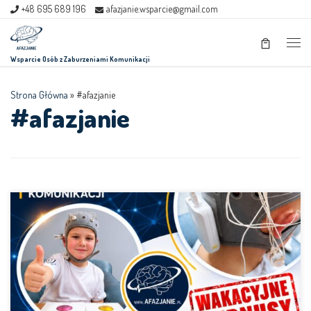
+48 695 689 196
afazjanie.wsparcie@gmail.com
Skip to content
Men
Wsparcie Osób z Zaburzeniami Komunikacji
Strona Główna
»
#afazjanie
#afazjanie
Zapraszamy