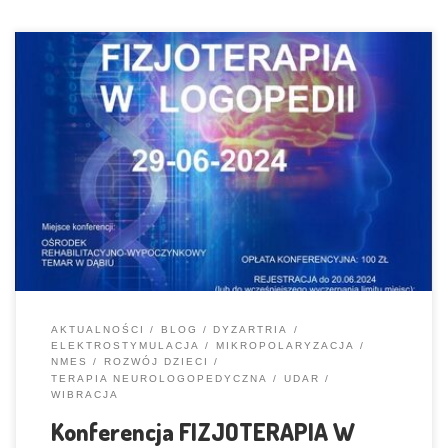
Serdecznie zapraszamy Afazjanie – Wsparcie Osób z Zaburzeniami
Komunikacji biorą czynny udział w organizacji tego wydarzenia
PROGRAM I REJESTRACJA Więcej informacji znajduje się na stronie
Katedry Patologii i rehabilitacji Mowy UZ: https://logopedia.uz.zgora.pl/
Odbędzie się w pięknym miejscu, tuż nad samym jeziorem Porusza
współczesne zagadnienia związane z fizjoterapią w logopedii Prelegenci
[…]
AKTUALNOŚCI
BLOG
DYZARTRIA
ELEKTROSTYMULACJA
MIKROPOLARYZACJA
NMES
ROZWÓJ DZIECI
TERAPIA NEUROLOGOPEDYCZNA
UDAR
WIBRACJA
Konferencja FIZJOTERAPIA W