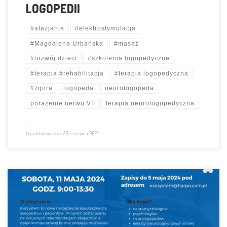
LOGOPEDII
#afazjanie
#elektrostymulacja
#Magdalena Urbańska
#masaż
#rozwój dzieci
#szkolenia logopedyczne
#terapia #rehabilitacja
#terapia logopedyczna
#zgora
logopeda
neurologopeda
porażenie nerwu VII
terapia neurologopedyczna
23 czerwca 2024
Opublikowano
AFAZJANIE biorą dzisiaj udział w warsztatach EXESYSTEM
– jest to
nowatorski program do terapii funkcji poznawczych 🏋
EXESYSTEM