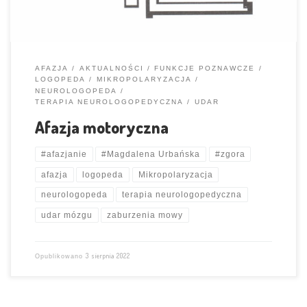
AFAZJA
AKTUALNOŚCI
FUNKCJE POZNAWCZE
LOGOPEDA
MIKROPOLARYZACJA
NEUROLOGOPEDA
TERAPIA NEUROLOGOPEDYCZNA
UDAR
Afazja motoryczna
#afazjanie
#Magdalena Urbańska
#zgora
afazja
logopeda
Mikropolaryzacja
neurologopeda
terapia neurologopedyczna
udar mózgu
zaburzenia mowy
3 sierpnia 2022
Opublikowano