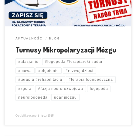
AKTUALNOŚCI
BLOG
Turnusy Mikropolaryzacji Mózgu
#afazjanie
#logopeda #terapiareki #udar
#mowa
#otępienie
#rozwój dzieci
#terapia #rehabilitacja
#terapia logopedyczna
#zgora
Afazja neurorozwojowa
logopeda
neurologopeda
udar mózgu
2 lipca 2026
Opublikowano