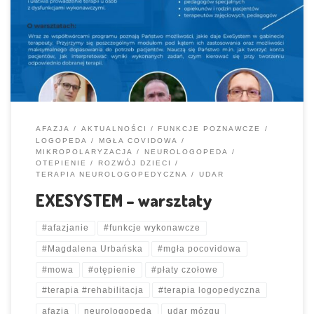
jest już dostępny w naszej pracowni
Dla kogo?
deficyty
uwagi,koncentracji, pamięci
afazja i inne zaburzenia mowy, języka ,
komunikacji
uszkodzenia mózgu
udary
mgła pocovidowa
zaburzenia funkcjonowania społecznego PODŁĄCZ SIĘ […]
AFAZJA
AKTUALNOŚCI
FUNKCJE POZNAWCZE
LOGOPEDA
MGŁA COVIDOWA
MIKROPOLARYZACJA
NEUROLOGOPEDA
OTEPIENIE
ROZWÓJ DZIECI
TERAPIA NEUROLOGOPEDYCZNA
UDAR
EXESYSTEM – warsztaty
#afazjanie
#funkcje wykonawcze
#Magdalena Urbańska
#mgła pocovidowa
#mowa
#otępienie
#płaty czołowe
#terapia #rehabilitacja
#terapia logopedyczna
afazja
neurologopeda
udar mózgu