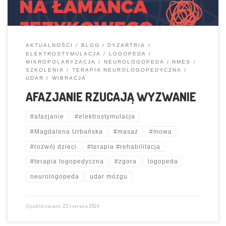
AKTUALNOŚCI
BLOG
DYZARTRIA
ELEKTROSTYMULACJA
LOGOPEDA
MIKROPOLARYZACJA
NEUROLOGOPEDA
NMES
SZKOLENIA
TERAPIA NEUROLOGOPEDYCZNA
UDAR
WIBRACJA
AFAZJANIE RZUCAJĄ WYZWANIE
#afazjanie
#elektrostymulacja
#Magdalena Urbańska
#masaż
#mowa
#rozwój dzieci
#terapia #rehabilitacja
#terapia logopedyczna
#zgora
logopeda
neurologopeda
udar mózgu
23 czerwca 2024
Opublikowano