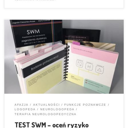
Test SWM – przesiewowy test do badania zagrożenia dysleksją dzieci od
3. do 7 roku życia W teście znajdują się zadania służące do: – badania
dominacji stronnej (obiekt badania: ręka, oko, ucho, noga), – badania
funkcji słuchowych (powtarzanie podanych samogłosek, sylab i
wyrazów), – badania funkcji wzrokowych: analiza oraz […]
AFAZJA
AKTUALNOŚCI
FUNKCJE POZNAWCZE
LOGOPEDA
NEUROLOGOPEDA
TERAPIA NEUROLOGOPEDYCZNA
TEST SWM – oceń ryzyko