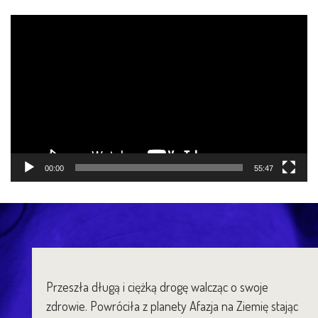
Odtwarzacz
video
00:00
55:47
Przeszła długą i ciężką drogę walcząc o swoje
zdrowie. Powróciła z planety Afazja na Ziemię stając