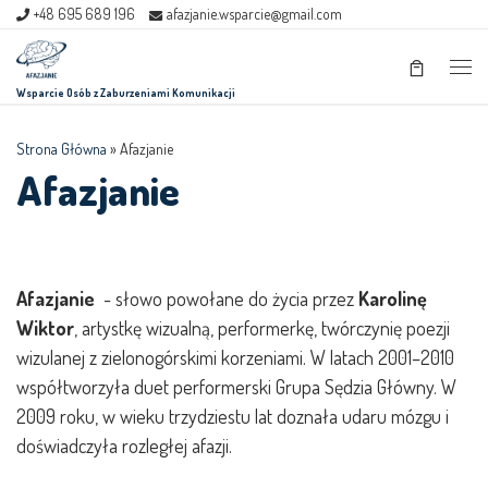
+48 695 689 196
afazjanie.wsparcie@gmail.com
Skip to content
Men
Wsparcie Osób z Zaburzeniami Komunikacji
Strona Główna
»
Afazjanie
Afazjanie
Afazjanie
- słowo powołane do życia przez
Karolinę
Wiktor
, artystkę wizualną, performerkę, twórczynię poezji
wizulanej z zielonogórskimi korzeniami. W latach 2001–2010
współtworzyła duet performerski Grupa Sędzia Główny. W
2009 roku, w wieku trzydziestu lat doznała udaru mózgu i
doświadczyła rozległej afazji.