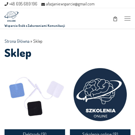
+48 695 689 196
afazjanie.wsparcie@gmail.com
Skip to content
Men
Wsparcie Osób z Zaburzeniami Komunikacji
Strona Główna
»
Sklep
Sklep
Elektrody
(9)
Szkolenia online
(8)