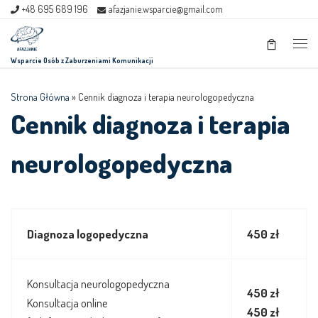
+48 695 689 196
afazjanie.wsparcie@gmail.com
Skip to content
Men
Wsparcie Osób z Zaburzeniami Komunikacji
Strona Główna
»
Cennik diagnoza i terapia neurologopedyczna
Cennik diagnoza i terapia
neurologopedyczna
Diagnoza logopedyczna
450 zł
Konsultacja neurologopedyczna
450 zł
Konsultacja online
450 zł