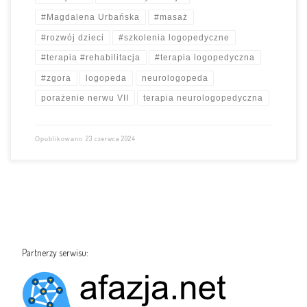
#Magdalena Urbańska
#masaż
#rozwój dzieci
#szkolenia logopedyczne
#terapia #rehabilitacja
#terapia logopedyczna
#zgora
logopeda
neurologopeda
porażenie nerwu VII
terapia neurologopedyczna
23 czerwca 2024
Opublikowano
Partnerzy serwisu: