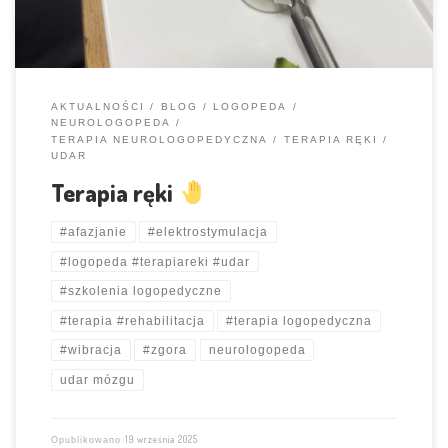
AKTUALNOŚCI
BLOG
LOGOPEDA
NEUROLOGOPEDA
TERAPIA NEUROLOGOPEDYCZNA
TERAPIA RĘKI
UDAR
Terapia ręki
#afazjanie
#elektrostymulacja
#logopeda #terapiareki #udar
#szkolenia logopedyczne
#terapia #rehabilitacja
#terapia logopedyczna
#wibracja
#zgora
neurologopeda
udar mózgu
19 września 2025
Opublikowano