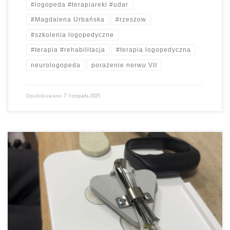
#logopeda #terapiareki #udar
#Magdalena Urbańska
#rzeszow
#szkolenia logopedyczne
#terapia #rehabilitacja
#terapia logopedyczna
neurologopeda
porażenie nerwu VII
7 listopada 2025
Opublikowano
Po udarze mózgu pacjenci mają niedowłady ciała
, w tym ręki i
dłoni. Głębokie zaburzenie uniemożliwiają wykonywanie codziennych
czynności
obejrzyj, jakie narzędzia ułatwiają naszym pacjentom
funkcjonowanie
zobacz, jak można trenować rękę
https://www.facebook.com/share/r/1WpHj3wn7G/?mibextid=wwXIfr