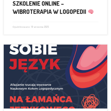
SZKOLENIE ONLINE –
WIBROTERAPIA W LOGOPEDII
19 września 2025
Opublikowano
AFAZJANIE rzucają wyzwanie Naukowym Kołom Logopedycznym w
Polsce na ŁAMAŃCA JĘZYKOWEGO Zapraszamy do zabawy Naukowe
Koło Logopedyczne „Mowa bez wad” – Uniwersytet Zielonogórski
otrzymało pierwszą nominację Czekamy na ich odpowiedź Logopedki
do boju PATRONAT: Polski Związek Logopedów Zarząd Główny Śledź
wydarzenie na: https://www.facebook.com/afazjanie Zadania
Naukowych Kół Logopedycznych: oznaczcie nas – […]