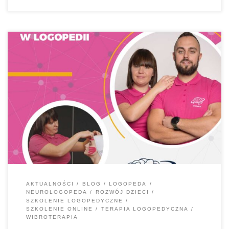
Zapraszamy na praktyczne szkolenie online WIBROTERAPIA W
LOGOPEDII
Przygotowane w duecie dr Magdalena Urbańska, spec.
neurologopedii & mgr Mateusz Hozakowski, spec. neurologopedii
afazjanie.pl/sklep
AKTUALNOŚCI
BLOG
LOGOPEDA
NEUROLOGOPEDA
ROZWÓJ DZIECI
SZKOLENIE LOGOPEDYCZNE
SZKOLENIE ONLINE
TERAPIA LOGOPEDYCZNA
WIBROTERAPIA