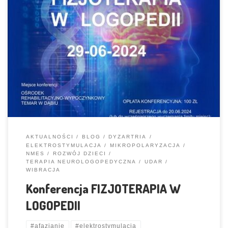
Serdecznie zapraszamy Afazjanie – Wsparcie Osób z Zaburzeniami
Komunikacji biorą czynny udział w organizacji tego wydarzenia
PROGRAM I REJESTRACJA Więcej informacji znajduje się na stronie
Katedry Patologii i rehabilitacji Mowy UZ: https://logopedia.uz.zgora.pl/
Odbędzie się w pięknym miejscu, tuż nad samym jeziorem Porusza
współczesne zagadnienia związane z fizjoterapią w logopedii Prelegenci
[…]
AKTUALNOŚCI
BLOG
DYZARTRIA
ELEKTROSTYMULACJA
MIKROPOLARYZACJA
NMES
ROZWÓJ DZIECI
TERAPIA NEUROLOGOPEDYCZNA
UDAR
WIBRACJA
Konferencja FIZJOTERAPIA W
LOGOPEDII
#afazjanie
#elektrostymulacja