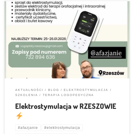
Na zaproszenie grupy logopedów i terapeutów z RZESZOWA mamy
przyjemność szkolić tam gościnnie 25-26.01.2026
Zapraszamy
chętnych z okolic
AKTUALNOŚCI
BLOG
ELEKTROSTYMULACJA
SZKOLENIA
TERAPIA LOGOPEDYCZNA
Elektrostymulacja w RZESZOWIE
#afazjanie
#elektrostymulacja