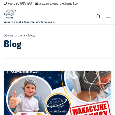
+48 695 689 196
afazjanie.wsparcie@gmail.com
Skip to content
Men
Wsparcie Osób z Zaburzeniami Komunikacji
Strona Główna
»
Blog
Blog
Zapraszamy