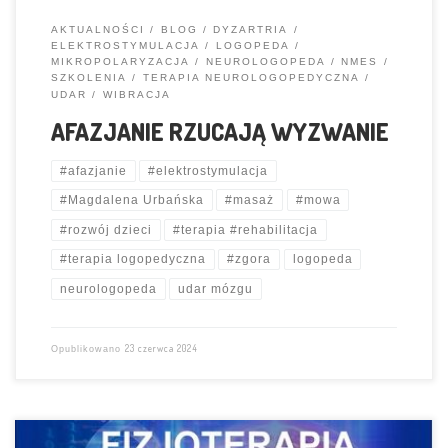
AKTUALNOŚCI
BLOG
DYZARTRIA
ELEKTROSTYMULACJA
LOGOPEDA
MIKROPOLARYZACJA
NEUROLOGOPEDA
NMES
SZKOLENIA
TERAPIA NEUROLOGOPEDYCZNA
UDAR
WIBRACJA
AFAZJANIE RZUCAJĄ WYZWANIE
#afazjanie
#elektrostymulacja
#Magdalena Urbańska
#masaż
#mowa
#rozwój dzieci
#terapia #rehabilitacja
#terapia logopedyczna
#zgora
logopeda
neurologopeda
udar mózgu
23 czerwca 2024
Opublikowano