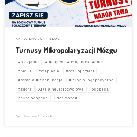
AKTUALNOŚCI
BLOG
Turnusy Mikropolaryzacji Mózgu
#afazjanie
#logopeda #terapiareki #udar
#mowa
#otępienie
#rozwój dzieci
#terapia #rehabilitacja
#terapia logopedyczna
#zgora
Afazja neurorozwojowa
logopeda
neurologopeda
udar mózgu
2 lipca 2026
Opublikowano