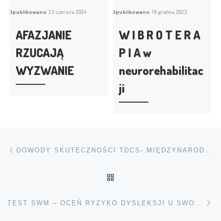
23 czerwca 2024
19 grudnia 2023
Opublikowano
Opublikowano
O
AFAZJANIE
W I B R O T E R A
RZUCAJĄ
P I A w
WYZWANIE
neurorehabilitac
ji
Przeglądanie Wpisów
Poprzedni post
DOWODY SKUTECZNOŚCI TDCS- MIĘDZYNARODOWE BADANIA
POWRÓT DO LISTY POS
Na
TEST SWM – OCEŃ RYZYKO DYSLEKSJI U SWOJEGO DZIECKA