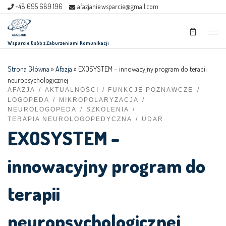
+48 695 689 196
afazjanie.wsparcie@gmail.com
Skip to content
Men
Wsparcie Osób z Zaburzeniami Komunikacji
Strona Główna
»
Afazja
»
EXOSYSTEM – innowacyjny program do terapii
neuropsychologicznej
AFAZJA
AKTUALNOŚCI
FUNKCJE POZNAWCZE
LOGOPEDA
MIKROPOLARYZACJA
NEUROLOGOPEDA
SZKOLENIA
TERAPIA NEUROLOGOPEDYCZNA
UDAR
EXOSYSTEM –
innowacyjny program do
terapii
neuropsychologicznej