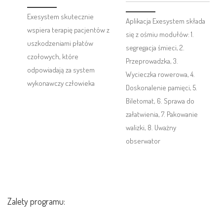
Exesystem skutecznie
Aplikacja Exesystem składa
wspiera terapię pacjentów z
się z ośmiu modułów: 1.
uszkodzeniami płatów
segregacja śmieci, 2.
czołowych, które
Przeprowadzka, 3.
odpowiadają za system
Wycieczka rowerowa, 4.
wykonawczy człowieka
Doskonalenie pamięci, 5.
Biletomat, 6. Sprawa do
załatwienia, 7. Pakowanie
walizki, 8. Uważny
obserwator
Zalety programu: