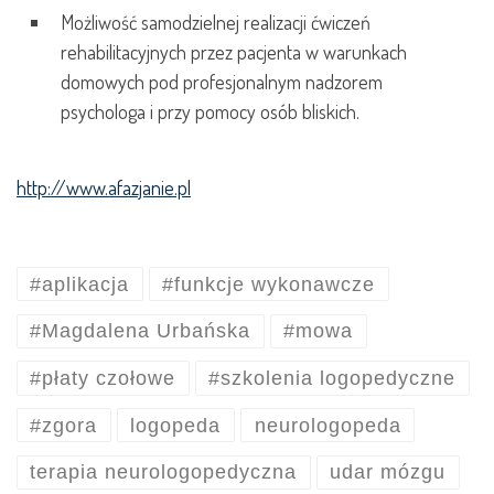
Możliwość samodzielnej realizacji ćwiczeń
rehabilitacyjnych przez pacjenta w warunkach
domowych pod profesjonalnym nadzorem
psychologa i przy pomocy osób bliskich.
http://www.afazjanie.pl
#aplikacja
#funkcje wykonawcze
#Magdalena Urbańska
#mowa
#płaty czołowe
#szkolenia logopedyczne
#zgora
logopeda
neurologopeda
terapia neurologopedyczna
udar mózgu