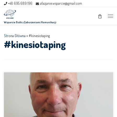
+48 695 689 196
afazjanie.wsparcie@gmail.com
Skip to content
Men
Wsparcie Osób z Zaburzeniami Komunikacji
Strona Główna
»
#kinesiotaping
#kinesiotaping
Jakie są objawy porażenia nerwu twarzowego? Człowiek posiada 12 par
nerwów czaszkowo-mózgowych, które tworzą obwodowy układ
nerwowy (OUN). Jednym z nich jest nerw VII twarzowy, który unerwia
wszystkie mięśnie twarzy. To dzięki niemu możemy się swobodnie
uśmiechać. Uszkodzenie mózgu, takie jak udar, czy uraz może