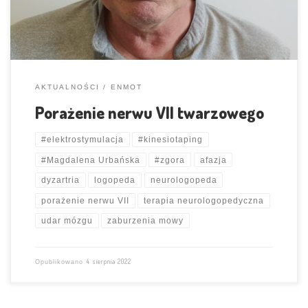
spowodować porażenie nerwów czaszkowych. Szczególnie […]
AKTUALNOŚCI
ENMOT
Porażenie nerwu VII twarzowego
#elektrostymulacja
#kinesiotaping
#Magdalena Urbańska
#zgora
afazja
dyzartria
logopeda
neurologopeda
porażenie nerwu VII
terapia neurologopedyczna
udar mózgu
zaburzenia mowy
4 sierpnia 2022
Opublikowano