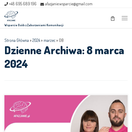
+48 695 689 196
afazjanie.wsparcie@gmail.com
Skip to content
Men
Wsparcie Osób z Zaburzeniami Komunikacji
Strona Główna
»
2024
»
marzec
»
08
Dzienne Archiwa:
8 marca
2024
Szkolenie online: Wibroterapia w logopedii Prowadzący: dr Magdalena