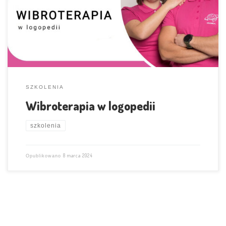
Urbańska – spec. neurologopedii mgr Mateusz Hozakowski – spec.
fizjoterapii
SZKOLENIA
Wibroterapia w logopedii
szkolenia
8 marca 2024
Opublikowano