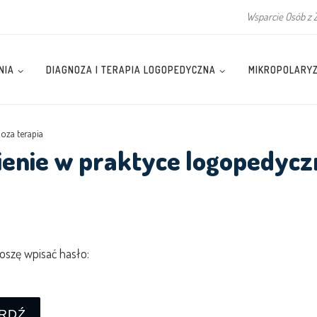
Wsparcie Osób z 
NIA
DIAGNOZA I TERAPIA LOGOPEDYCZNA
MIKROPOLARY
oza terapia
ienie w praktyce logopedyczn
roszę wpisać hasło: