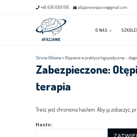
+48 695 689 196
afazjanie.wsparcie@gmail.com
Skip to content
O NAS
SZKOLE
Strona Główna
»
Otępienie w praktyce logopedycznej – diagn
Zabezpieczone: Otęp
terapia
Treść jest chroniona hasłem. Aby ją zobaczyć, p
Hasło: